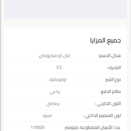
جميع المزايا
شكل الجسم:
فان او ميكروباص
المحرك:
3.5
نوع القير:
اوتوماتيك
نظام الدفع :
رباعي
اللون الخارجي :
رصاصي
لون التصميم الداخلي :
اسود
عدد الأميال المقطوعة: كيلومتر:
119000