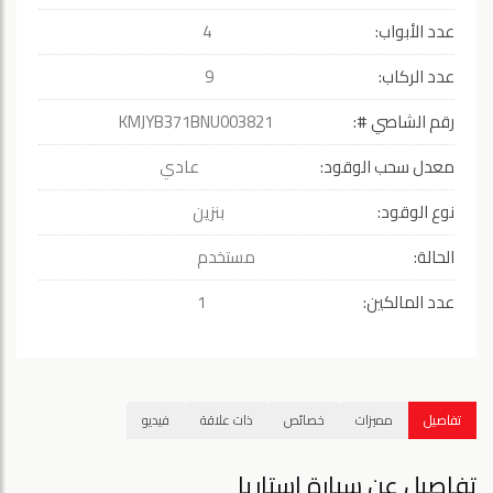
عدد الأبواب:
4
عدد الركاب:
9
رقم الشاصي #:
KMJYB371BNU003821
معدل سحب الوقود:
عادي
نوع الوقود:
بنزين
الحالة:
مستخدم
عدد المالكين:
1
تفاصيل
مميزات
خصائص
ذات علاقة
فيديو
تفاصيل عن سيارة استاريا