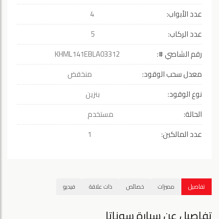
عدد الأبواب:
4
عدد الركاب:
5
رقم الشاصي #:
KHML141EBLA03312
معدل سحب الوقود:
منخفض
نوع الوقود:
بنزين
الحالة:
مستخدم
عدد المالكين:
1
تفاصيل
مميزات
خصائص
ذات علاقة
فيديو
تفاصيل عن سيارة سوناتا