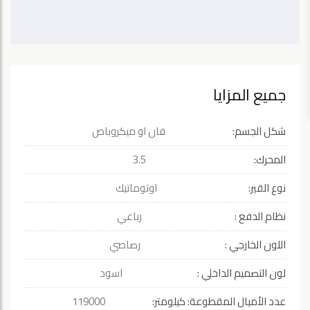
جميع المزايا
شكل الجسم:
فان او ميكروباص
المحرك:
3.5
نوع القير:
اوتوماتيك
نظام الدفع :
رباعي
اللون الخارجي :
رصاصي
لون التصميم الداخلي :
اسود
عدد الأميال المقطوعة: كيلومتر:
119000