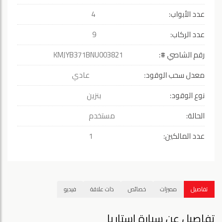
عدد الأبواب:
4
عدد الركاب:
9
رقم الشاصي #:
KMJYB371BNU003821
معدل سحب الوقود:
عادي
نوع الوقود:
بنزين
الحالة:
مستخدم
عدد المالكين:
1
تفاصيل
مميزات
خصائص
ذات علاقة
فيديو
تفاصيل عن سيارة استاريا