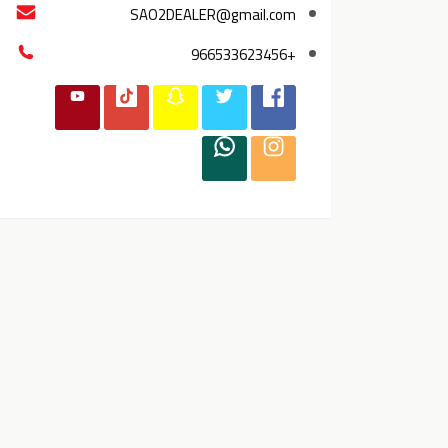
SAO2DEALER@gmail.com
+966533623456