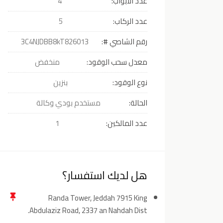
عدد الأبواب:
4
عدد الركاب:
5
رقم الشاصي #:
3C4NJDBB8kT826013
معدل سحب الوقود:
منخفض
نوع الوقود:
بنزين
الحالة:
مستخدم بودي وكالة
عدد المالكين:
1
هل لديك استفسار؟
Randa Tower, Jeddah 7915 King
Abdulaziz Road, 2337 an Nahdah Dist.