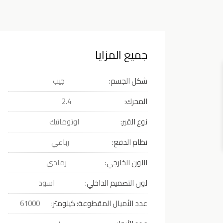
جميع المزايا
شكل الجسم:
جيب
المحرك:
2.4
نوع القير:
اوتوماتيك
نظام الدفع:
رباعي
اللون الخارجي:
رمادي
لون التصميم الداخلي:
اسود
عدد الأميال المقطوعة: كيلومتر:
61000