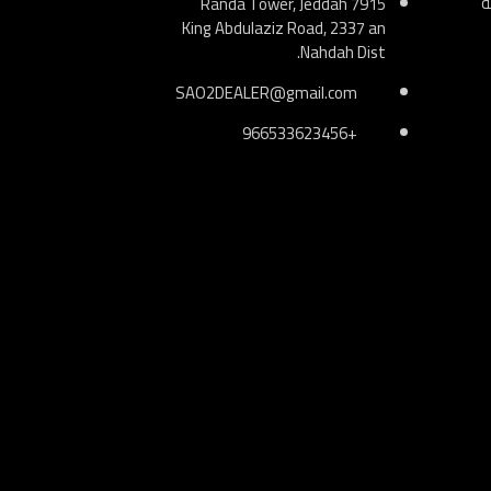
ة
Randa Tower, Jeddah 7915
King Abdulaziz Road, 2337 an
Nahdah Dist.
SAO2DEALER@gmail.com
+966533623456