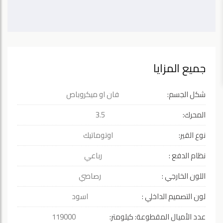
جميع المزايا
شكل الجسم:
فان او ميكروباص
المحرك:
3.5
نوع القير:
اوتوماتيك
نظام الدفع :
رباعي
اللون الخارجي :
رصاصي
لون التصميم الداخلي :
اسود
عدد الأميال المقطوعة: كيلومتر:
119000