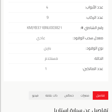
عدد الأبواب:
4
عدد الركاب:
9
رقم الشاصي #:
KMJYB371BNU003821
معدل سحب الوقود:
عادي
نوع الوقود:
بنزين
الحالة:
مستخدم
عدد المالكين:
1
تفاصيل
مميزات
خصائص
ذات علاقة
فيديو
تفاصيل عن سيارة استاريا