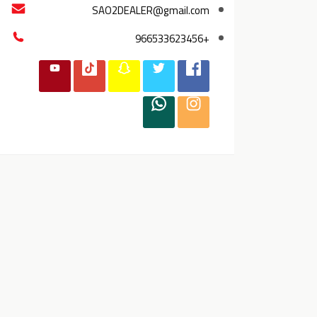
SAO2DEALER@gmail.com
+966533623456