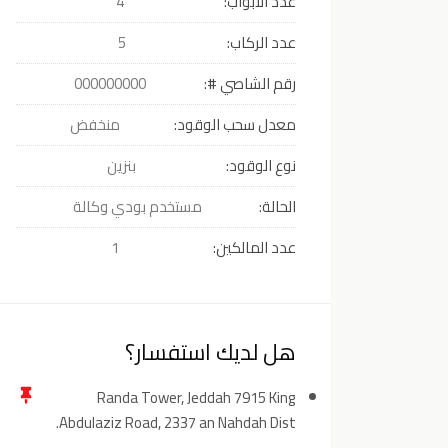
عدد الأبواب:
4
عدد الركاب:
5
رقم الشاصي #:
000000000
معدل سحب الوقود:
منخفض
نوع الوقود:
بنزين
الحالة:
مستخدم بودي وكالة
عدد المالكين:
1
هل لديك استفسار؟
Randa Tower, Jeddah 7915 King
Abdulaziz Road, 2337 an Nahdah Dist.