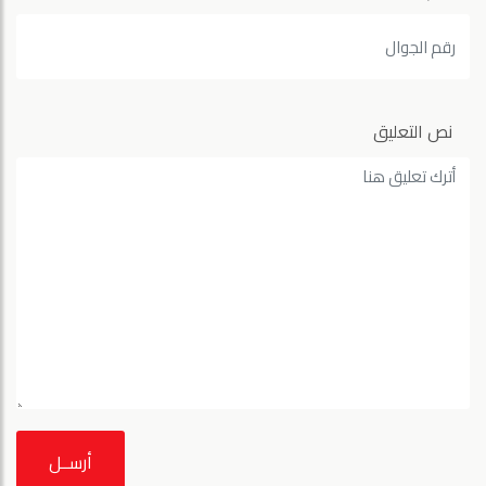
نص التعليق
أرســل