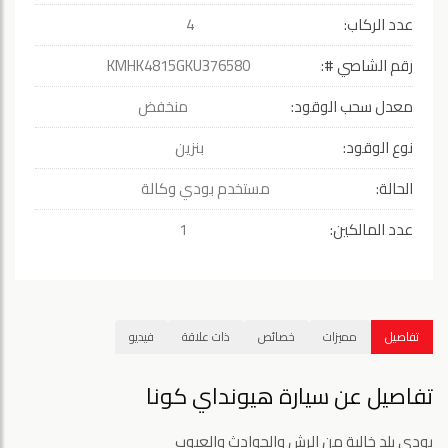
عدد الركاب:
4
رقم الشاصي #:
KMHK4815GKU376580
معدل سحب الوقود:
منخفض
نوع الوقود:
بنزين
الحالة:
مستخدم بودي وكالة
عدد المالكين:
1
تفاصيل
مميزات
خصائص
ذات علاقة
فيديو
تفاصيل عن سيارة هيونداي كونا
بودي بلد خالية من الرش والحوادث والعيوب